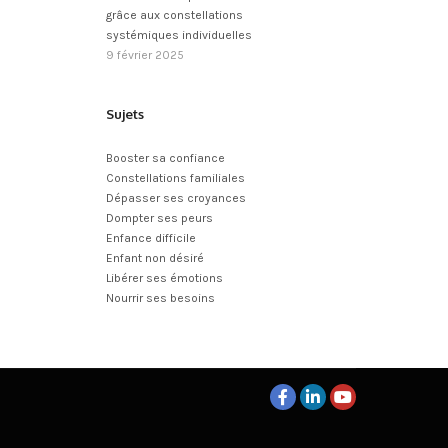
grâce aux constellations
systémiques individuelles
9 février 2025
Sujets
Booster sa confiance
Constellations familiales
Dépasser ses croyances
Dompter ses peurs
Enfance difficile
Enfant non désiré
Libérer ses émotions
Nourrir ses besoins