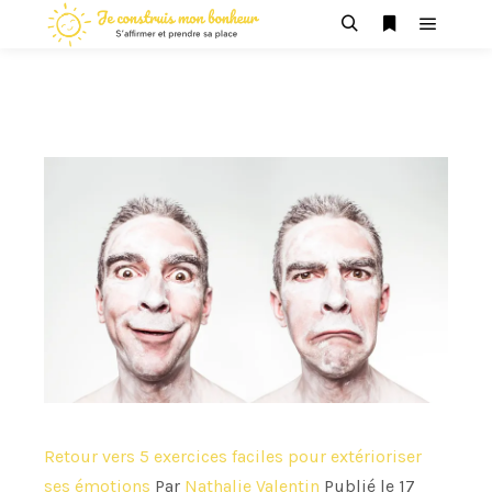
Menu pr
Rechercher
Plus d’infos
Retour vers 5 exercices faciles pour extérioriser
ses émotions
Par
Nathalie Valentin
Publié le
17