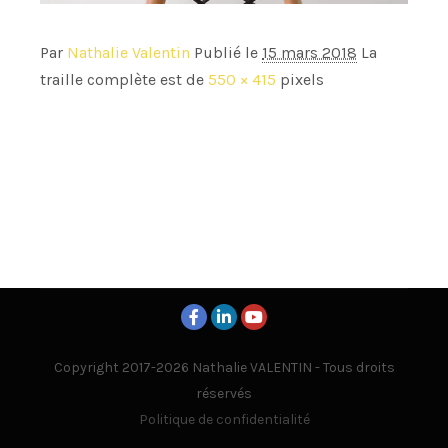
Par
Nathalie Valentin
Publié le
15 mars 2018
La
traille complète est de
550 × 415
pixels
Copyright 2017-2026 Nathalie VALENTIN - Tous droits
réservés
Politique de confidentialité