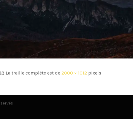
18
La traille complète est de
2000 × 1012
pixels
éservés