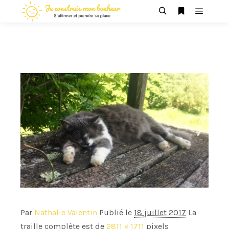
Menu pr
Rechercher
Plus d’infos
Par
Nathalie Valentin
Publié le
18 juillet 2017
La
traille complète est de
2811 × 1711
pixels