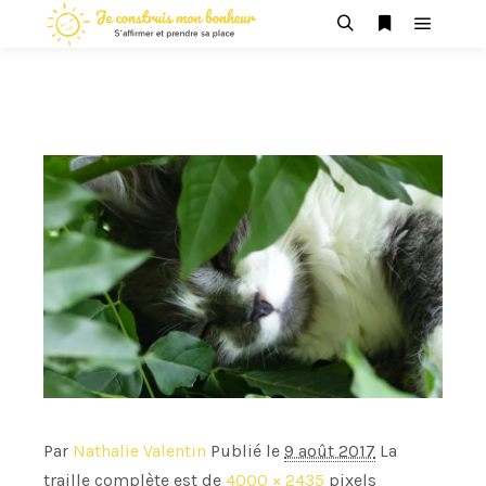
Menu pr
Rechercher
Plus d’infos
Par
Nathalie Valentin
Publié le
9 août 2017
La
traille complète est de
4000 × 2435
pixels