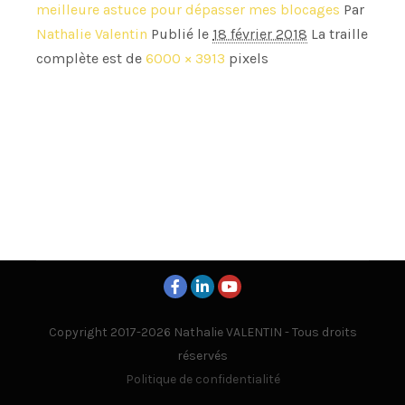
meilleure astuce pour dépasser mes blocages
Par
Nathalie Valentin
Publié le
18 février 2018
La traille
complète est de
6000 × 3913
pixels
Copyright 2017-2026 Nathalie VALENTIN - Tous droits
réservés
Politique de confidentialité