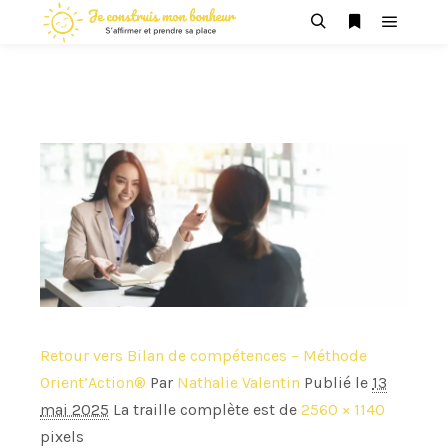
Menu pr
Rechercher
Plus d’infos
Retour vers Bilan de compétences – Méthode
Orient’Action®
Par
Nathalie Valentin
Publié le
13
mai 2025
La traille complète est de
2560 × 1140
pixels